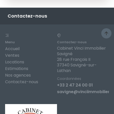
Contactez-nous
Menu
Contactez-nous
Cabinet Vinci Immobilier
Accueil
Savigné
Ventes
28 rue François II
Locations
37340 Savigné-sur-
Estimations
Lathan
Nos agences
Coordonnées
Contactez-nous
+33 2 47 24 00 01
savigne@vinciimmobilier.f