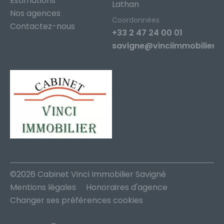
Estimations
Lathan
Nos agences
Coordonnées
Contactez-nous
+33 2 47 24 00 01
savigne@vinciimmobilier.f
©2026 Cabinet Vinci Immobilier Savigné
Mentions légales
Honoraires d'agence
Changer ses préférences cookies