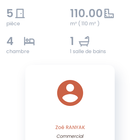
5
110.00
pièce
m² ( 110 m² )
4
1
chambre
1 salle de bains
Zoé RANYAK
Commercial