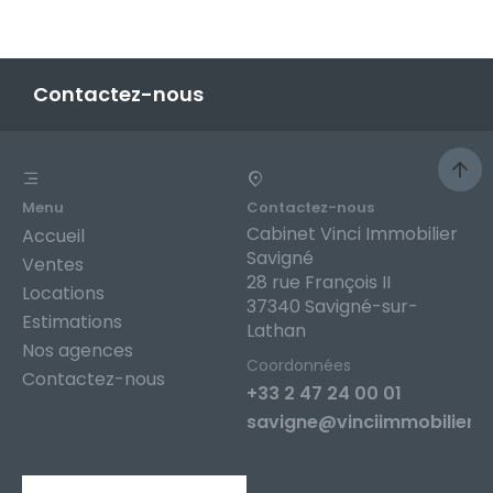
Contactez-nous
Menu
Contactez-nous
Cabinet Vinci Immobilier
Accueil
Savigné
Ventes
28 rue François II
Locations
37340 Savigné-sur-
Estimations
Lathan
Nos agences
Coordonnées
Contactez-nous
+33 2 47 24 00 01
savigne@vinciimmobilier.f