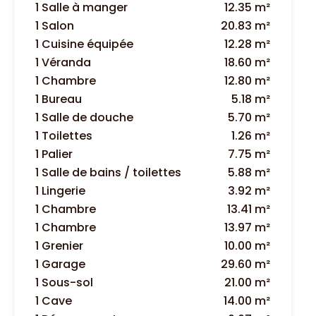
1 Salle à manger
12.35 m²
1 Salon
20.83 m²
1 Cuisine équipée
12.28 m²
1 Véranda
18.60 m²
1 Chambre
12.80 m²
1 Bureau
5.18 m²
1 Salle de douche
5.70 m²
1 Toilettes
1.26 m²
1 Palier
7.75 m²
1 Salle de bains / toilettes
5.88 m²
1 Lingerie
3.92 m²
1 Chambre
13.41 m²
1 Chambre
13.97 m²
1 Grenier
10.00 m²
1 Garage
29.60 m²
1 Sous-sol
21.00 m²
1 Cave
14.00 m²