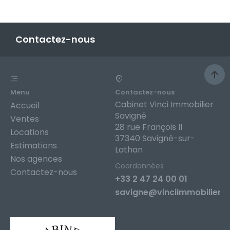
Contactez-nous
Menu
Contactez-nous
Cabinet Vinci Immobilier
Accueil
Savigné
Ventes
28 rue François II
Locations
37340 Savigné-sur-
Estimations
Lathan
Nos agences
Coordonnées
Contactez-nous
+33 2 47 24 00 01
savigne@vinciimmobilier.f