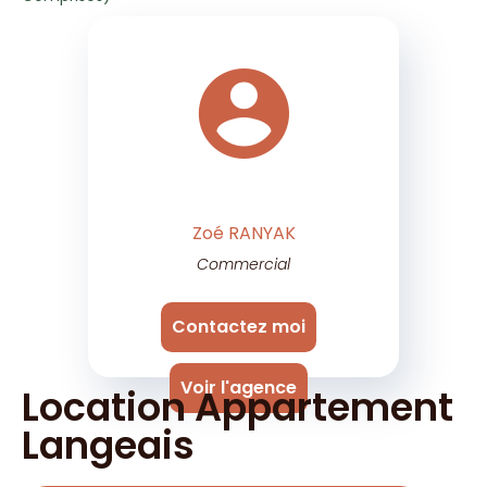
Zoé RANYAK
Commercial
Contactez moi
Voir l'agence
Location Appartement
Langeais